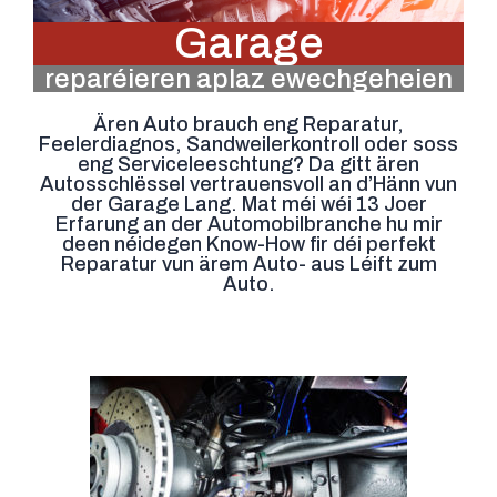
Garage
reparéieren aplaz ewechgeheien
Ären Auto brauch eng Reparatur,
Feelerdiagnos, Sandweilerkontroll oder soss
eng Serviceleeschtung? Da gitt ären
Autosschlëssel vertrauensvoll an d’Hänn vun
der Garage Lang. Mat méi wéi 13 Joer
Erfarung an der Automobilbranche hu mir
deen néidegen Know-How fir déi perfekt
Reparatur vun ärem Auto- aus Léift zum
Auto.