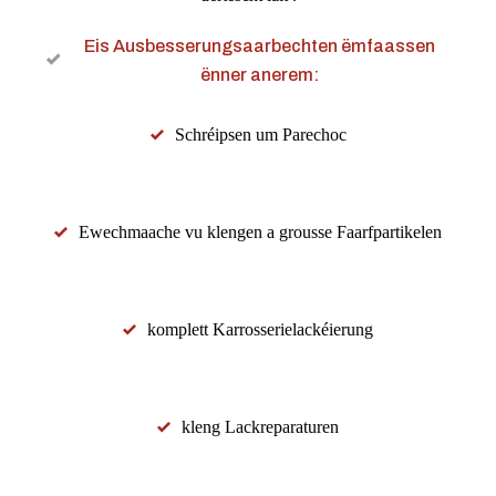
Eis Ausbesserungsaarbechten ëmfaassen
ënner anerem:
Schréipsen um Parechoc
Ewechmaache vu klengen a grousse Faarfpartikelen
komplett Karrosserielackéierung
kleng Lackreparaturen