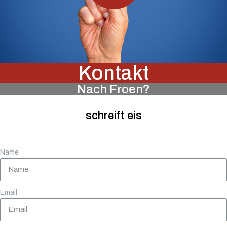
Kontakt
Nach Froen?
schreift eis
Name
Email