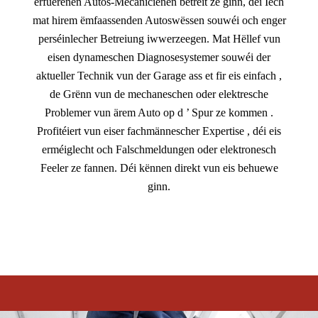
erfuerenen Autos-Mécanicienen betreit ze ginn, déi Iech
mat hirem ëmfaassenden Autoswëssen souwéi och enger
perséinlecher Betreiung iwwerzeegen. Mat Hëllef vun
eisen dynameschen Diagnosesystemer souwéi der
aktueller Technik vun der Garage ass et fir eis einfach ,
de Grënn vun de mechaneschen oder elektresche
Problemer vun ärem Auto op d ’ Spur ze kommen .
Profitéiert vun eiser fachmännescher Expertise , déi eis
erméiglecht och Falschmeldungen oder elektronesch
Feeler ze fannen. Déi kënnen direkt vun eis behuewe
ginn.