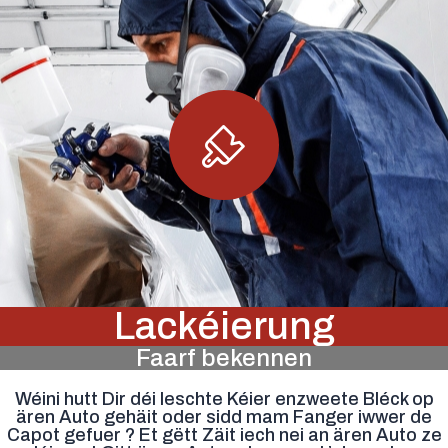
Lackéierung
Faarf bekennen
Wéini hutt Dir déi leschte Kéier enzweete Bléck op
ären Auto gehäit oder sidd mam Fanger iwwer de
Capot gefuer ? Et gëtt Zäit iech nei an ären Auto ze