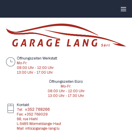
Öffnungszeiten Werkstatt:
Mo-Fr:
08:00 Uhr - 12:00 Uhr
13:00 Uhr - 17:00 Uhr
Öffnungszeiten Büro:
Mo-Fr:
08:00 Uhr - 12:00 Uhr
13:00 Uhr - 17:30 Uhr
Kontakt:
+352 768266
Tel:
Fax: +352 769029
68, rue Hiehl
L-5485 Wormeldange-Haut
Mail: info(a)garage-lang.lu