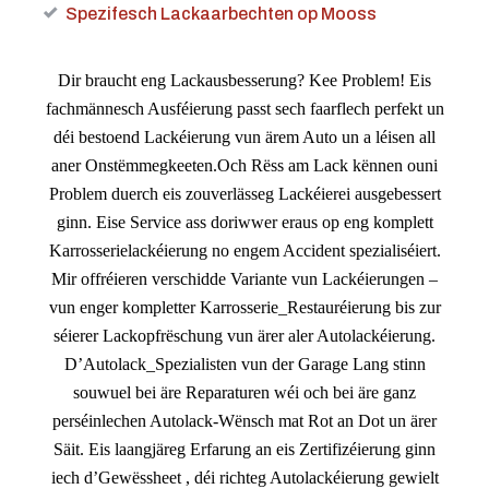
Spezifesch Lackaarbechten op Mooss
Dir braucht eng Lackausbesserung? Kee Problem! Eis
fachmännesch Ausféierung passt sech faarflech perfekt un
déi bestoend Lackéierung vun ärem Auto un a léisen all
aner Onstëmmegkeeten.Och Rëss am Lack kënnen ouni
Problem duerch eis zouverlässeg Lackéierei ausgebessert
ginn. Eise Service ass doriwwer eraus op eng komplett
Karrosserielackéierung no engem Accident spezialiséiert.
Mir offréieren verschidde Variante vun Lackéierungen –
vun enger kompletter Karrosserie_Restauréierung bis zur
séierer Lackopfrëschung vun ärer aler Autolackéierung.
D’Autolack_Spezialisten vun der Garage Lang stinn
souwuel bei äre Reparaturen wéi och bei äre ganz
perséinlechen Autolack-Wënsch mat Rot an Dot un ärer
Säit. Eis laangjäreg Erfarung an eis Zertifizéierung ginn
iech d’Gewëssheet , déi richteg Autolackéierung gewielt