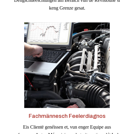
Déngschtleeschtungen am Beräich vun de Revisioune si
keng Grenze gesat.
Fachmännesch Feelerdiagnos
Eis Clientë genéissen et, vun enger Equipe aus