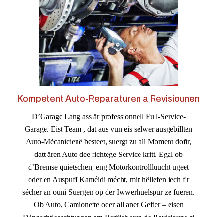
Kompetent Auto-Reparaturen a Revisiounen
D’Garage Lang ass är professionnell Full-Service-
Garage. Eist Team , dat aus vun eis selwer ausgebillten
Auto-Mécanicienë besteet, suergt zu all Moment dofir,
datt ären Auto dee richtege Service kritt. Egal ob
d’Bremse quietschen, eng Motorkontrollluucht ugeet
oder en Auspuff Kaméidi mécht, mir hëllefen iech fir
sécher an ouni Suergen op der Iwwerhuelspur ze fueren.
Ob Auto, Camionette oder all aner Gefier – eisen