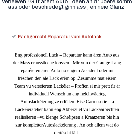
verléiwen ! Gitt ärem Auto , deen an d ’ Joere komm
ass oder beschiedegt ginn ass , en neie Glanz.
Fachgerecht Reparatur vum Autolack
Eng professionell Lack – Reparatur kann ären Auto aus
der Mass erausstieche loossen . Mir vun der Garage Lang
reparéieren ären Auto no engem Accident oder mir
frëschen den ale Lack erëm op .Zesumme mat eisem
Team vu verséierten Lackéier – Profien si mir prett fir är
individuell Wënsch un eng héichwäerteg
Autoslackéierung ze erfëllen .Eise Carrosserie – a
Lackéieratelier kann eng Abberzuel vu Lackaarbechten
realiséieren –vu klenge Schréipsen a Kraatzeren bis hin
zur kompletterAutoslackéierung . An och allem wat do
dertëscht läit .